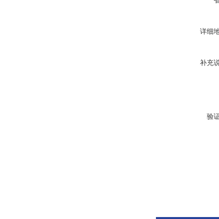
详细
补充
验