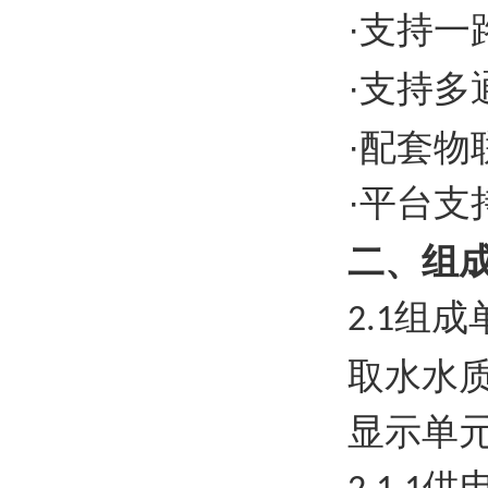
·支持一
·支持多
·配套
·平台支
二、
组
组成
2.1
取水水
显示单
供