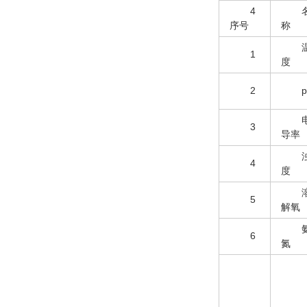
4
序号
称
1
度
2
3
导率
4
度
5
解氧
6
氮