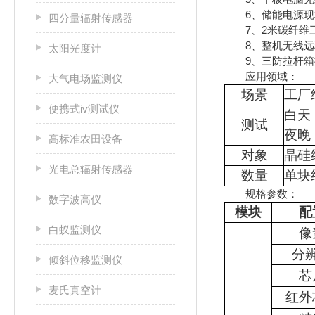
6、储能电源现
四分量辐射传感器
7、2米碳纤维三
8、整机无线远程
太阳光度计
9、三防拉杆箱
应用领域：
大气电场监测仪
场景
工厂
便携式iv测试仪
白天
测试
夜晚
高标准农田设备
对象
晶硅
光电总辐射传感器
数量
单块
规格参数：
数字波高仪
模块
配
白蚁监测仪
像
分
倾斜位移监测仪
芯
麦氏真空计
红外