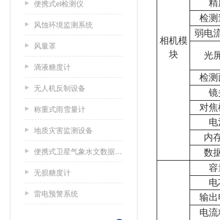
精
便携式el检测仪
检测
风蚀环境监测系统
弱电
相机模
风量罩
块
光
滴液糖度计
检测
无人机反制设备
镜
对焦
称重式雨雪量计
电
地质灾害监测设备
内
便携式卫星气象水文数据广播接收设备
数
容
无损糖度计
电
雷电预警系统
输出
电流