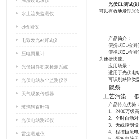
温湿度记录仪
光伏EL测试仪
可以有效地发现光
水土流失监测仪
el检测仪
产品简介：
电致发光el测试仪
便携式EL检测仪
便携式EL检测仪搭
压电雨量计
为便捷快速。
应用场景：
光伏组件积灰检测系统
适用于光伏电站组
可识别缺陷类
光伏电站灰尘监测仪器
隐裂
天气现象传感器
工艺污染
产品特点优势
玻璃钢百叶箱
1、2400万级高
2、全时自动对
光伏电站测试仪
3、无线控制设
4、程控恒流电源
雷达测速仪
5、平板电脑无线