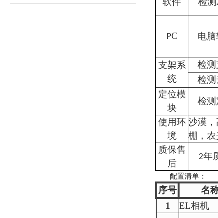
软件
检测
C
电脑
P
检测
支架系
统
检测
定位模
检测
块
使用环
沙漠，
境
棚，农
质保售
年
2
后
配置清单：
序号
名
1
EL相机