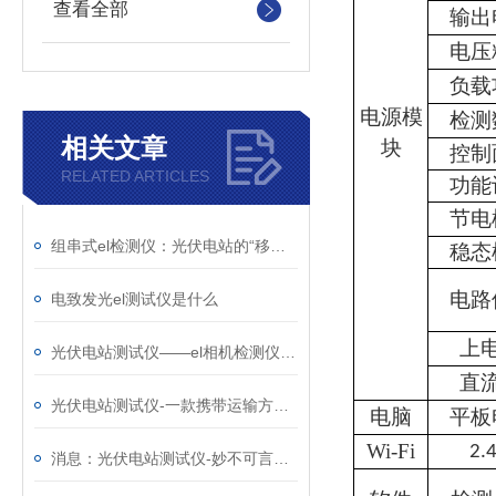
查看全部
输出
电压
负载
电源模
检测
相关文章
块
控制
RELATED ARTICLES
功能
节电
组串式el检测仪：光伏电站的“移动X光机”，把组件内部缺陷照得明明白白
稳态
电路
电致发光el测试仪是什么
上
光伏电站测试仪——el相机检测仪厂家那个好@风途物联网，实力雄厚！
直
光伏电站测试仪-一款携带运输方便的电致发光el测试仪@2026全+国+发+货
电脑
平板
Wi-Fi
2.
消息：光伏电站测试仪-妙不可言的太阳能光伏检测设备@2023全国派送