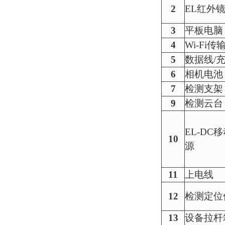
2
EL红外
3
平板电脑
4
Wi-Fi传
5
数据线
/
6
相机电池
7
检测支架
9
检测云台
EL-DC
10
源
11
上电线
12
检测定位
13
设备拉杆