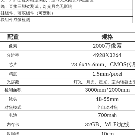
白天：户外防红外暗室测试；室内无太阳光环境测试
夜晚：直接三脚架测试，灯光月光无影响
晶硅组件、薄膜组件（可定制）
单块组件成像检测
配置
规格
万像素
像素
2000
X
分辨率
4928
3264
x
mm、CMOS传
芯片
23.6
15.6
mm
pixel
精度
1.5
/
光屏蔽
灯光、月光、星光、室内轻微太
mm
mm
检测面积
3000
*2000
mm
镜头
18-55
对焦模式
全自动对焦
mah
电池
700
GB、Wi-Fi无线
内存卡
32
cm
数据线
10