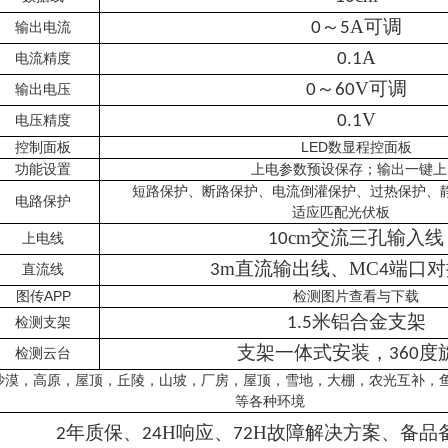
～
A可调
输出电流
0
5
.
A
电流精度
0
1
～
V可调
输出电压
0
60
V
电压精度
0.1
控制面板
LED数显程控面板
功能设置
上电参数预设保存；输出一键上
短路保护、断路保护、电流倒灌保护、过热保护、
电路保护
适应匹配光伏板
cm交流三孔输入线
上电线
10
m直流输出线、MC
端口对
直流线
3
4
图传APP
检测图片查看与下载
米铝合金支架
检测支架
1.5
支架一体式安装，
度
检测云台
360
沙漠，高原，屋顶，丘陵，山坡，厂房，屋顶，雪地，大棚，农光互补，
等各种环境
年质保、
H响应、
H故障解决方案、备品
2
24
72