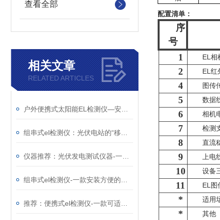
查看全部
配置清单：
序
号
1
EL相
相关文章
2
EL
RELATED ARTICLES
4
图传
5
数据
户外便携式太阳能EL检测仪—安全稳定的太阳能光伏检测设备（顺+丰+包+邮）
6
相机
7
检测
组串式el检测仪：光伏电站的“移动X光机”，把组件内部缺陷照得明明白白
8
直流
9
仪器推荐：光伏发电测试仪器-一款可24小时不间断测试的便携式EL检测仪
上电
10
设备
组串式el检测仪-一款安装方便的光伏板隐裂快速检测仪@2026已更新
11
EL图
*
适用
推荐：便携式el检测仪-一款可适用于移动式电站测试的太阳能光伏检测设备
*
其他