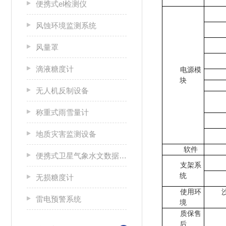
便携式el检测仪
风蚀环境监测系统
风量罩
滴液糖度计
电源模
块
无人机反制设备
称重式雨雪量计
地质灾害监测设备
软件
便携式卫星气象水文数据广播接收设备
支架系
统
无损糖度计
使用环
雷电预警系统
境
质保售
后