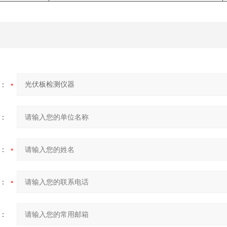
：
：
：
：
：