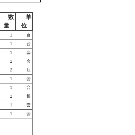
数
单
量
位
1
台
1
台
1
套
1
套
2
块
1
套
1
台
1
根
1
套
1
套