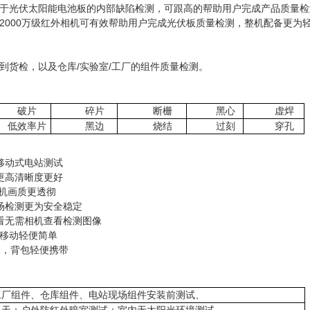
于光伏太阳能电池板的内部缺陷检测，可跟高的帮助用户完成产品质量检
2000万级红外相机可有效帮助用户完成光伏板质量检测，整机配备更
到货检，以及仓库/实验室/工厂的组件质量检测。
破片
碎片
断栅
黑心
虚焊
低效率片
黑边
烧结
过刻
穿孔
移动式电站测试
更高清晰度更好
相机画质更透彻
场检测更为安全稳定
看无需相机查看检测图像
架移动轻便简单
g，背包轻便携带
工厂组件、仓库组件、电站现场组件安装前测试、