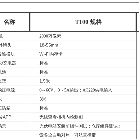
名称
T100 规格
机
2000万像素
红外镜头
18-55mm
传输模块
Wi-Fi内存卡
线/充电器
标准
电池
标准
支架
1.5米
稳压电源
0～60V、0～5A输出；AC220供电输入
线
3米
三防箱
标准
传APP
无线查看相机内检测图
场景
光伏电站安装前组件测试；仓库组件测试；
设备全自动对焦；可航空携带