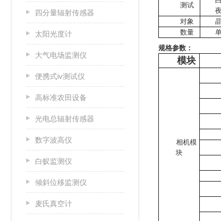
测试
四分量辐射传感器
对象
数量
太阳光度计
规格参数：
大气电场监测仪
模块
便携式iv测试仪
高标准农田设备
光电总辐射传感器
数字波高仪
相机模
块
白蚁监测仪
倾斜位移监测仪
麦氏真空计