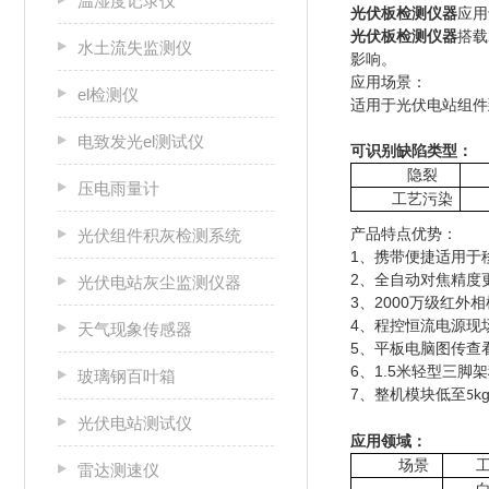
温湿度记录仪
光伏板检测仪器
应用
光伏板检测仪器
搭载
水土流失监测仪
影响。
应用场景：
el检测仪
适用于光伏电站组件
电致发光el测试仪
可识别缺陷类型：
隐裂
压电雨量计
工艺污染
产品特点优势：
光伏组件积灰检测系统
1、携带便捷适用于
2、全自动对焦精度
光伏电站灰尘监测仪器
3、2000万级红外
4、程控恒流电源现
天气现象传感器
5、平板电脑图传查
6、1.5米轻型三脚
玻璃钢百叶箱
7、整机模块低至
k
5
光伏电站测试仪
应用领域：
场景
雷达测速仪