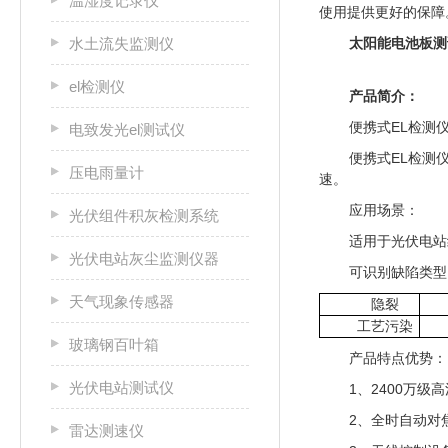
温湿度记录仪
使用提供更好的保障
水土流失监测仪
太阳能电池板测
el检测仪
产品简介：
便携式EL检测
电致发光el测试仪
便携式EL检测
压电雨量计
速。
应用场景：
光伏组件积灰检测系统
适用于光伏电站
光伏电站灰尘监测仪器
可识别缺陷类型
天气现象传感器
隐裂
工艺污染
玻璃钢百叶箱
产品特点优势：
光伏电站测试仪
1、2400万级
2、全时自动对
雷达测速仪