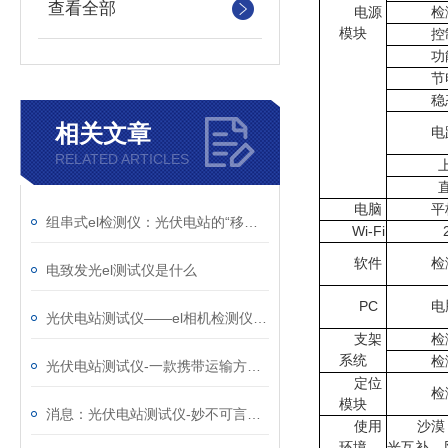
查看全部
电源
检
模块
控
功
节
稳
相关文章
电
RELATED ARTICLES
电脑
平
组串式el检测仪：光伏电站的“移动X光机”，把组件内部缺陷照得明明白白
Wi-Fi
软件
检
电致发光el测试仪是什么
PC
电
光伏电站测试仪——el相机检测仪厂家那个好@风途物联网，实力雄厚！
支架
检
系统
检
光伏电站测试仪-一款携带运输方便的电致发光el测试仪@2026全+国+发+货
定位
检
模块
消息：光伏电站测试仪-妙不可言的太阳能光伏检测设备@2023全国派送
使用
沙漠
环境
光互补，