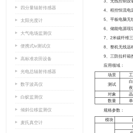
3、无线控制设
四分量辐射传感器
4、程控恒流电
5、平板电脑无
太阳光度计
6、储能电源现
大气电场监测仪
7、2米碳纤维
便携式iv测试仪
8、整机无线远
9、三防拉杆箱
高标准农田设备
应用领域：
光电总辐射传感器
场景
工
白
数字波高仪
测试
夜
对象
晶
白蚁监测仪
数量
单
倾斜位移监测仪
规格参数：
模块
麦氏真空计