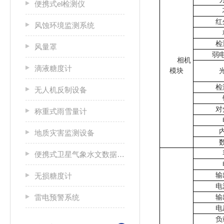
便携式el检测仪
红
风蚀环境监测系统
检
风量罩
弱
相机
滴液糖度计
模块
检
无人机反制设备
对
称重式雨雪量计
地质灾害监测设备
便携式卫星气象水文数据广播接收设备
输
无损糖度计
电
雷电预警系统
输
电
负