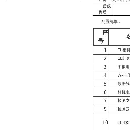
质保
售后
配置清单：
序
号
1
EL相
2
EL红
3
平板电
4
Wi-F
5
数据线
6
相机电
7
检测支
9
检测云
10
EL-