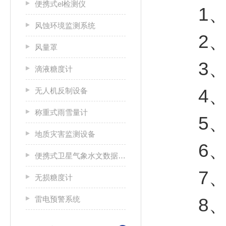
便携式el检测仪
1、2
风蚀环境监测系统
2、全
风量罩
3、无
滴液糖度计
4、程
无人机反制设备
称重式雨雪量计
5、平
地质灾害监测设备
6、储
便携式卫星气象水文数据广播接收设备
7、2
无损糖度计
雷电预警系统
8、整