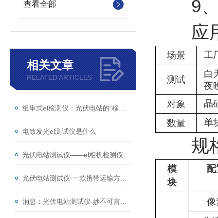
9、三
查看全部
应用
工
场景
相关文章
白
RELATED ARTICLES
测试
夜
晶
对象
组串式el检测仪：光伏电站的“移动X光机”，把组件内部缺陷照得明明白白
单
数量
电致发光el测试仪是什么
规格
光伏电站测试仪——el相机检测仪厂家那个好@风途物联网，实力雄厚！
模
配
光伏电站测试仪-一款携带运输方便的电致发光el测试仪@2026全+国+发+货
块
像
消息：光伏电站测试仪-妙不可言的太阳能光伏检测设备@2023全国派送