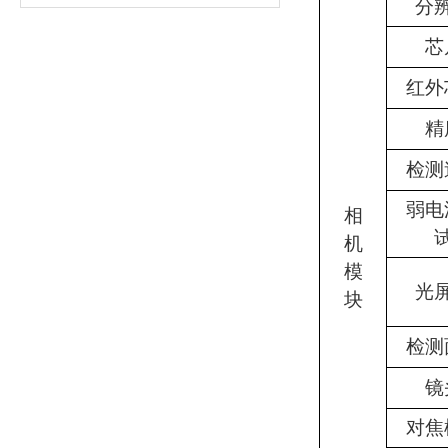
分
芯
红外
精
检测
弱电
相
机
模
光
块
检测
镜
对焦