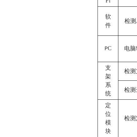
Fi
软
检测
件
C
电脑
P
支
检测
架
系
检测
统
定
位
检测
模
块