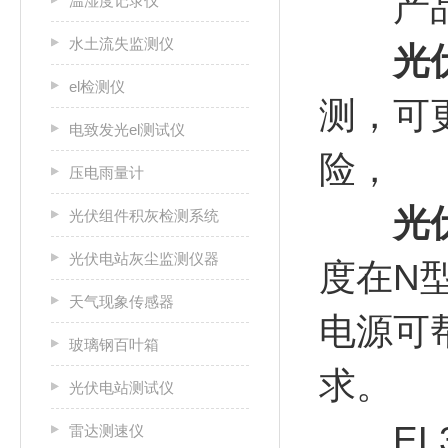
产品
温湿度记录仪
水土流失监测仪
光
el检测仪
测，可
电致发光el测试仪
险，
压电雨量计
光
光伏组件积灰检测系统
光伏电站灰尘监测仪器
度在N
天气现象传感器
电源可
玻璃钢百叶箱
求。
光伏电站测试仪
EL3
雷达测速仪