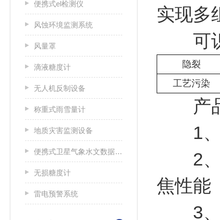
便携式el检测仪
实现多
风蚀环境监测系统
可识
风量罩
隐裂
滴液糖度计
工艺污染
无人机反制设备
产品
称重式雨雪量计
1、2
地质灾害监测设备
便携式卫星气象水文数据广播接收设备
2、全
无损糖度计
焦性能
雷电预警系统
3、联