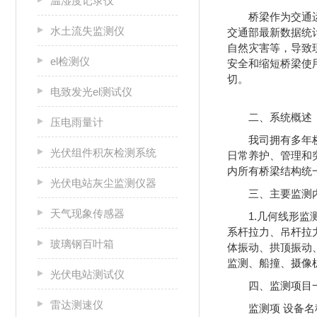
温湿度记录仪
桥梁作为交通
水土流失监测仪
交通部最新数据统计
自然灾害等，导致
el检测仪
安全和缩短桥梁使
切。
电致发光el测试仪
二、系统概述
压电雨量计
我司拥有多年
光伏组件积灰检测系统
日常养护、管理和
内所有桥梁结构统
光伏电站灰尘监测仪器
三、主要监测
天气现象传感器
1.几何线形监
系杆拉力、吊杆拉力
玻璃钢百叶箱
体振动、拱顶振动、
监测、船撞、摄像
光伏电站测试仪
四、监测项目
雷达测速仪
监测项 设备名