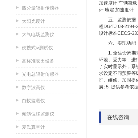
加速度计 车辆荷载
四分量辐射传感器
计 地震 加速度计
五、监测依据《市
太阳光度计
程DG∕TJ 08-2
设计标准CECS-333
大气电场监测仪
六、实现功能
便携式iv测试仪
1. 全生命
环境、受力等，进行
高标准农田设备
了实时显示外，系
求设定不同预警等
光电总辐射传感器
护、维修、加固提
展; 5. 提供参
数字波高仪
白蚁监测仪
倾斜位移监测仪
在线咨询
麦氏真空计