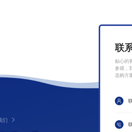
联
贴心的
参观，
选购方
我们
联