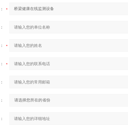
：
：
：
：
：
：
：