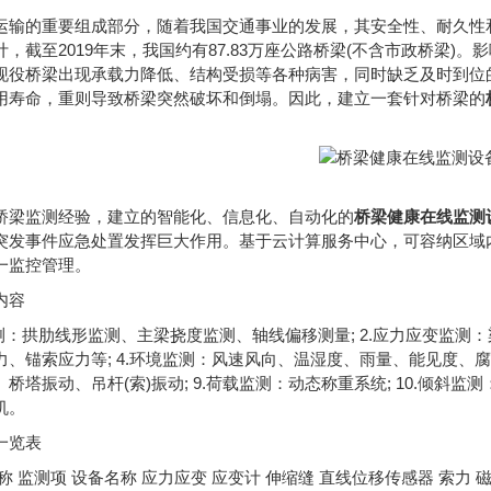
运输的重要组成部分，随着我国交通事业的发展，其安全性、耐久性
，截至2019年末，我国约有87.83万座公路桥梁(不含市政桥梁
现役桥梁出现承载力降低、结构受损等各种病害，同时缺乏及时到位
用寿命，重则导致桥梁突然破坏和倒塌。因此，建立一套针对桥梁的
桥梁监测经验，建立的智能化、信息化、自动化的
桥梁健康在线监测
突发事件应急处置发挥巨大作用。基于云计算服务中心，可容纳区域
一监控管理。
内容
测：拱肋线形监测、主梁挠度监测、轴线偏移测量; 2.应力应变监测：
、锚索应力等; 4.环境监测：风速风向、温湿度、雨量、能见度、腐蚀
桥塔振动、吊杆(索)振动; 9.荷载监测：动态称重系统; 10.倾斜监
机。
一览表
称 监测项 设备名称 应力应变 应变计 伸缩缝 直线位移传感器 索力 