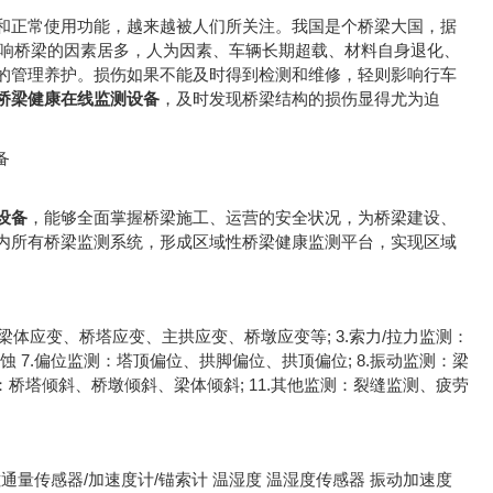
和正常使用功能，越来越被人们所关注。我国是个桥梁大国，据
)。影响桥梁的因素居多，人为因素、车辆长期超载、材料自身退化、
的管理养护。损伤如果不能及时得到检测和维修，轻则影响行车
桥梁健康在线监测设备
，及时发现桥梁结构的损伤显得尤为迫
设备
，能够全面掌握桥梁施工、运营的安全状况，为桥梁建设、
内所有桥梁监测系统，形成区域性桥梁健康监测平台，实现区域
梁体应变、桥塔应变、主拱应变、桥墩应变等; 3.索力/拉力监测：
 7.偏位监测：塔顶偏位、拱脚偏位、拱顶偏位; 8.振动监测：梁
测：桥塔倾斜、桥墩倾斜、梁体倾斜; 11.其他监测：裂缝监测、疲劳
磁通量传感器/加速度计/锚索计 温湿度 温湿度传感器 振动加速度