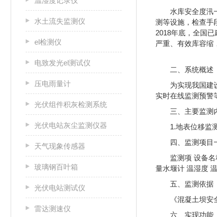
温湿度记录仪
水库安全度汛
水土流失监测仪
测等设施，检查手
2018年底，全国
el检测仪
严重、有效库容缩
电致发光el测试仪
二、系统概述
压电雨量计
为实现我国建
实时在线监测预警
光伏组件积灰检测系统
三、主要监测
光伏电站灰尘监测仪器
1.地表位移监测
四、监测项目
天气现象传感器
监测项 设备名
玻璃钢百叶箱
量水堰计 温湿度 
五、监测依据
光伏电站测试仪
《混凝土坝安全监
雷达测速仪
六、实现功能