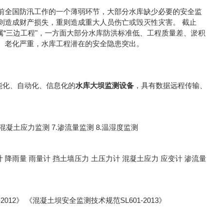
前全国防汛工作的一个薄弱环节，大部分水库缺少必要的安全监
则造成财产损失，重则造成重大人员伤亡或毁灭性灾害。 截止
，属“三边工程"，一方面大部分水库防洪标准低、工程质量差、淤积
、老化严重，水库工程潜在的安全隐患突出。
能化、自动化、信息化的
水库大坝监测设备
，具有数据远程传输、
6.混凝土应力监测 7.渗流量监测 8.温湿度监测
计 降雨量 雨量计 挡土墙压力 土压力计 混凝土应力 应变计 渗流量
2012》 《混凝土坝安全监测技术规范SL601-2013》