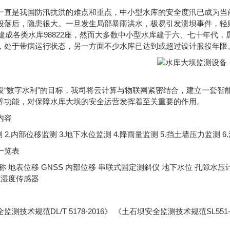
一直是我国防汛抗洪的难点和重点，中小型水库的安全度汛已成为当
段落后，隐患很大。一旦发生局部暴雨洪水，极易引发溃坝事件，轻
已建成各类水库98822座，然而大多数中小型水库建于六、七十年代
，处于带病运行状态，另一方面不少水库已达到或超过设计服役年限
设“数字水利"的目标，我司将云计算与物联网紧密结合，建立一套智
等功能，对保障水库大坝的安全运营发挥着至关重要的作用。
内容
 2.内部位移监测 3.地下水位监测 4.降雨量监测 5.挡土墙压力监测 
一览表
称 地表位移 GNSS 内部位移 串联式固定测斜仪 地下水位 孔隙水压
温湿度传感器
测技术规范DL/T 5178-2016》 《土石坝安全监测技术规范SL551-