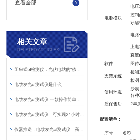
查看全部
电压
控制
电源模块
功能
电路
相关文章
上电
RELATED ARTICLES
直流
软件
图传
组串式el检测仪：光伏电站的“移动X光机”，把组件内部缺陷照得明明白白
检测
支架系统
检测
电致发光el测试仪是什么
沙漠
使用环境
各种
电致发光el测试仪-一款操作简单的组件el测试仪@2026全+国+派+送
质保售后
2年
电致发光el测试仪—可实现24小时不间断测试的光伏电站测试仪@2025新消息
配置清单：
仪器推送：电致发光el测试仪—高精度的组串式el检测
序号
名称