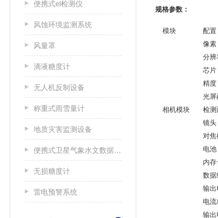
便携式el检测仪
规格参数：
风蚀环境监测系统
模块
配置
像素
风量罩
分辨
滴液糖度计
芯片
精度
无人机反制设备
光屏
称重式雨雪量计
相机模块
检测
镜头
地质灾害监测设备
对焦
电池
便携式卫星气象水文数据广播接收设备
内存
无损糖度计
数据
输出
雷电预警系统
电流
输出