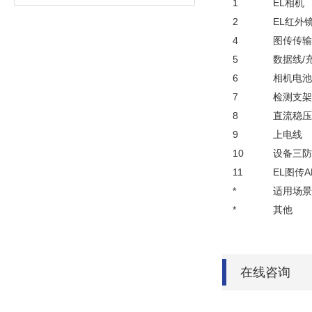
1
EL相机
2
EL红外
4
图传传输
5
数据线/
6
相机电池
7
检测支架
8
直流稳压
9
上电线
10
设备三防
11
EL图传A
*
适用场景
*
其他
在线咨询