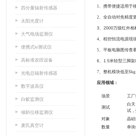
1、携带便捷适用于
四分量辐射传感器
2、全自动对焦精度
太阳光度计
3、2000
万级红外相
大气电场监测仪
4、程控恒流电源现
便携式iv测试仪
5、平板电脑图传查
高标准农田设备
6、1.5
米轻型三脚架
5
7、整机模块低至
k
光电总辐射传感器
应用领域：
数字波高仪
场景
工厂
白蚁监测仪
白天
测试
试，
倾斜位移监测仪
对象
晶硅
麦氏真空计
数量
单块