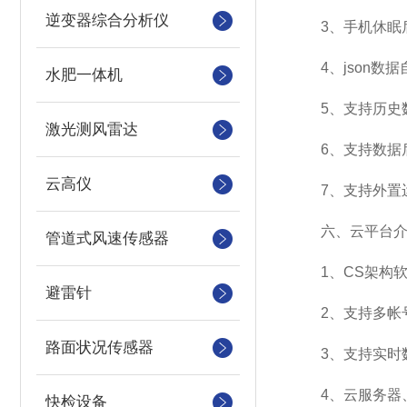
逆变器综合分析仪
3、手机休眠后
4、json数据
水肥一体机
5、支持历史数
激光测风雷达
6、支持数据
云高仪
7、支持外置运行ja
六、云平台介
管道式风速传感器
1、CS架构软
避雷针
2、支持多帐号
路面状况传感器
3、支持实时数
4、云服务器、
快检设备