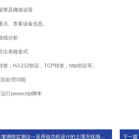
警及阈值设置
示、查看设备信息。
曲线分析
出表格形式
HJ-212协议，TCP转发，http协议等。
后处理功能
avascript脚本
壤墒情监测仪—采用低功耗设计的土壤无线墒情监测站@2025全境派送
下一篇