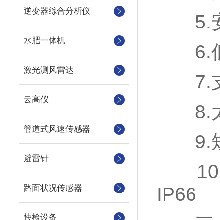
逆变器综合分析仪
5.安
水肥一体机
6.低
激光测风雷达
7.支
云高仪
8.太
管道式风速传感器
9.短
避雷针
10.
路面状况传感器
IP66
快检设备