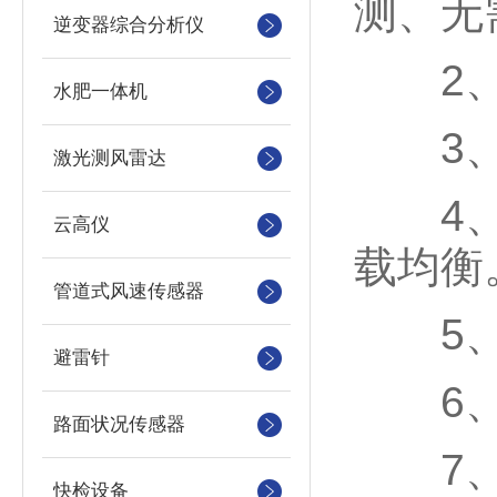
测、无
逆变器综合分析仪
2、
水肥一体机
3、支
激光测风雷达
4、云
云高仪
载均衡
管道式风速传感器
5、
避雷针
6、支
路面状况传感器
7、
快检设备