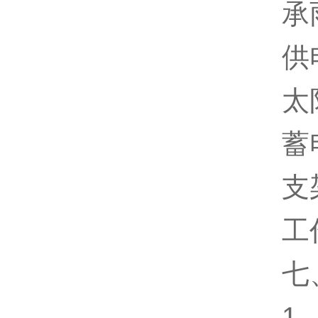
承雨口
供电方
太阳能
蓄电池
支架高
工作环
七、
1、