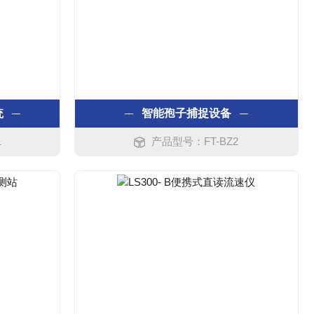
统
智能孢子捕捉设备
1
产品型号：FT-BZ2